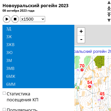
Новоуральский рогейн 2023
08 октября 2023 года
3Д
+
3Ж
-
3ЖВ
3Ю
3М
70
80
3МВ
47
6МЖ
54
6ММ
71
46
45
Статистика
63
посещения КП
Популярность